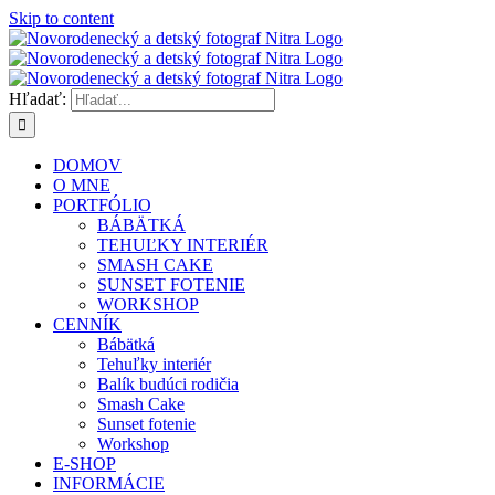
Skip to content
Hľadať:
DOMOV
O MNE
PORTFÓLIO
BÁBÄTKÁ
TEHUĽKY INTERIÉR
SMASH CAKE
SUNSET FOTENIE
WORKSHOP
CENNÍK
Bábätká
Tehuľky interiér
Balík budúci rodičia
Smash Cake
Sunset fotenie
Workshop
E-SHOP
INFORMÁCIE