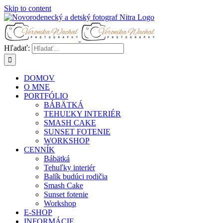
Skip to content
Hľadať:
DOMOV
O MNE
PORTFÓLIO
BÁBÄTKÁ
TEHUĽKY INTERIÉR
SMASH CAKE
SUNSET FOTENIE
WORKSHOP
CENNÍK
Bábätká
Tehuľky interiér
Balík budúci rodičia
Smash Cake
Sunset fotenie
Workshop
E-SHOP
INFORMÁCIE