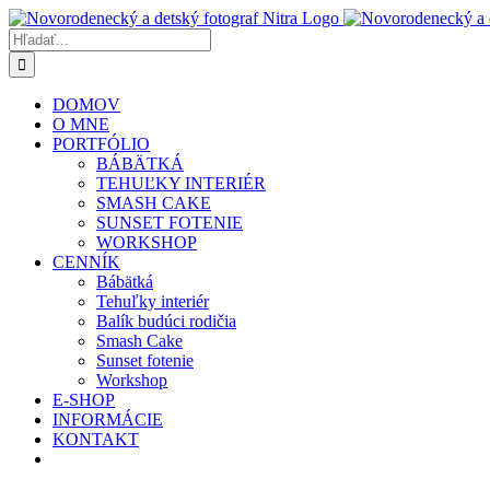
Skip
to
Hľadať:
content
DOMOV
O MNE
PORTFÓLIO
BÁBÄTKÁ
TEHUĽKY INTERIÉR
SMASH CAKE
SUNSET FOTENIE
WORKSHOP
CENNÍK
Bábätká
Tehuľky interiér
Balík budúci rodičia
Smash Cake
Sunset fotenie
Workshop
E-SHOP
INFORMÁCIE
KONTAKT